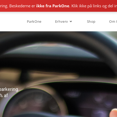
skederne er
ikke fra ParkOne
. Klik ikke på links og del ingen opl
ParkOne
Erhverv
Shop
Om 
parkering.
% af