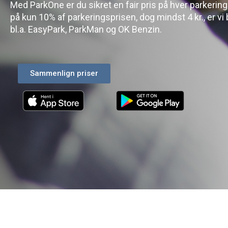
Med ParkOne er du sikret en fair pris på hver parkerin
på kun 10% af parkeringsprisen, dog mindst 4 kr., er vi 
bl.a. EasyPark, ParkMan og OK Benzin.
Sammenlign priser