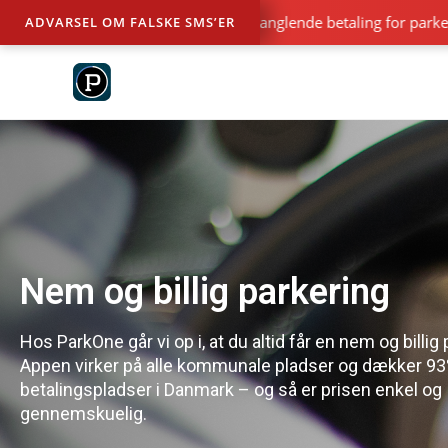
lske SMS’er er i omløb om manglende betaling for parkering. Be
ADVARSEL OM FALSKE SMS’ER
Nem og billig parkering
Hos ParkOne går vi op i, at du altid får en nem og billig 
Appen virker på alle kommunale pladser og dækker 93
betalingspladser i Danmark – og så er prisen enkel og
gennemskuelig.