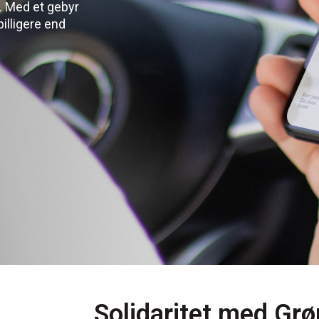
g. Med et gebyr
billigere end
Solidaritet med Grø