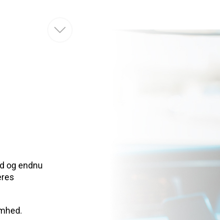
id og endnu
eres
omhed.