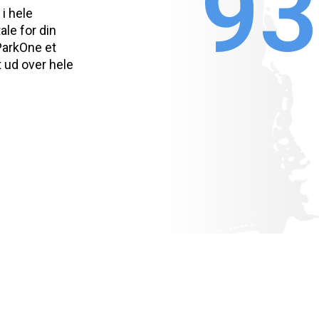
9
i hele
ale for din
ParkOne et
t ud over hele