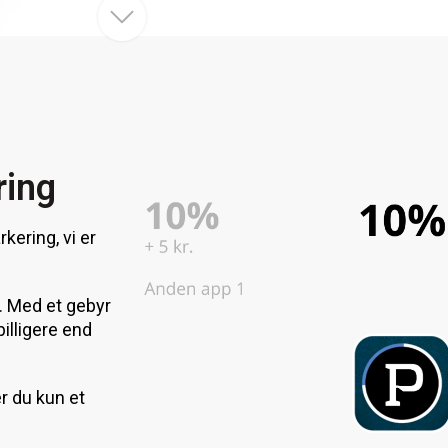
ring
kering, vi er
g. Med et gebyr
billigere end
r du kun et