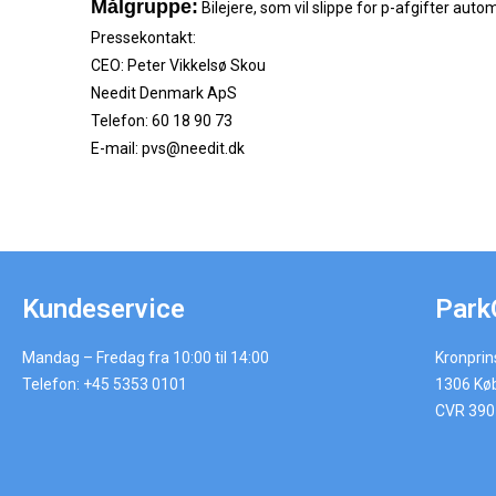
Målgruppe:
Bilejere, som vil slippe for p-afgifter auto
Pressekontakt:
CEO: Peter Vikkelsø Skou
Needit Denmark ApS
Telefon: 60 18 90 73
E-mail: pvs@needit.dk
Kundeservice
Park
Mandag – Fredag fra 10:00 til 14:00
Kronpri
Telefon: +45 5353 0101
1306 Kø
CVR 39