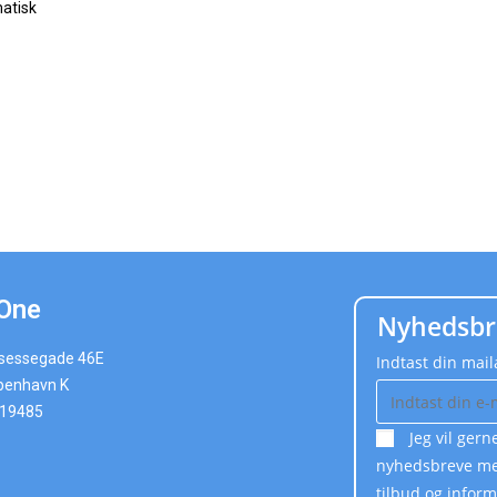
matisk
One
Nyhedsbr
nsessegade 46E
Indtast din mai
benhavn K
019485
Jeg vil ger
nyhedsbreve med
tilbud og infor