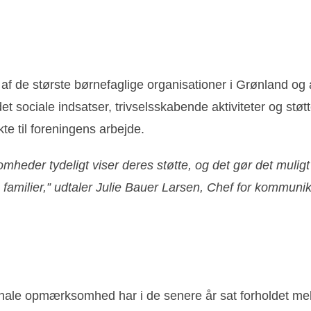
 af de største børnefaglige organisationer i Grønland og 
ciale indsatser, trivselsskabende aktiviteter og støtte ti
te til foreningens arbejde.
mheder tydeligt viser deres støtte, og det gør det muligt 
familier,” udtaler Julie Bauer Larsen, Chef for kommuni
onale opmærksomhed har i de senere år sat forholdet me