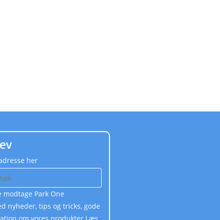
ev
ladresse her
ne modtage Park One
 nyheder, tips og tricks, gode
mation om vores produkter.Læs