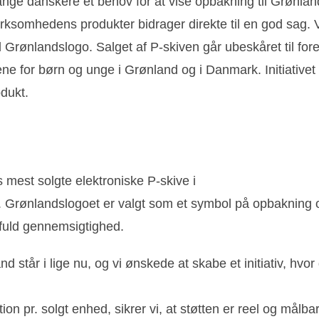
ange danskere et behov for at vise opbakning til Grønlan
 virksomhedens produkter bidrager direkte til en god sag
Grønlandslogo. Salget af P-skiven går ubeskåret til for
rene for børn og unge i Grønland og i Danmark. Initiativet
odukt.
mest solgte elektroniske P-skive i
Grønlandslogoet er valgt som et symbol på opbakning og 
e fuld gennemsigtighed.
nd står i lige nu, og vi ønskede at skabe et initiativ, hvor
n pr. solgt enhed, sikrer vi, at støtten er reel og målba