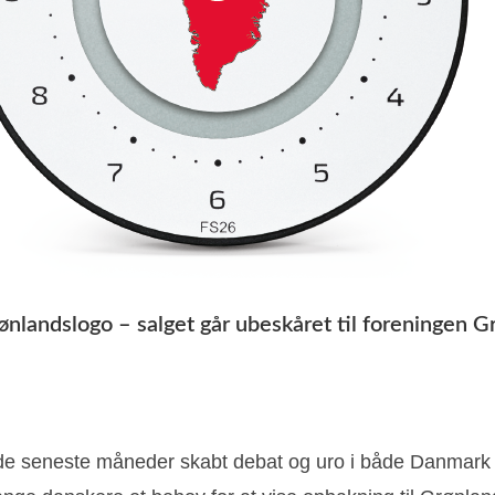
landslogo – salget går ubeskåret til foreningen G
r de seneste måneder skabt debat og uro i både Danmar