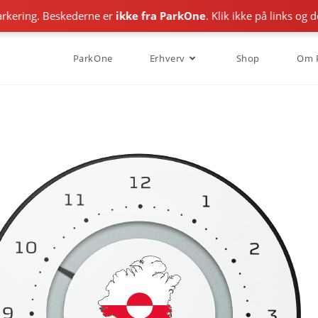
ering. Beskederne er
ikke fra ParkOne
. Klik ikke på links og del
ParkOne
Erhverv
Shop
Om 