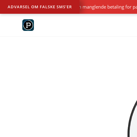
Falske SMS’er er i omløb om manglende betaling for park
ADVARSEL OM FALSKE SMS’ER